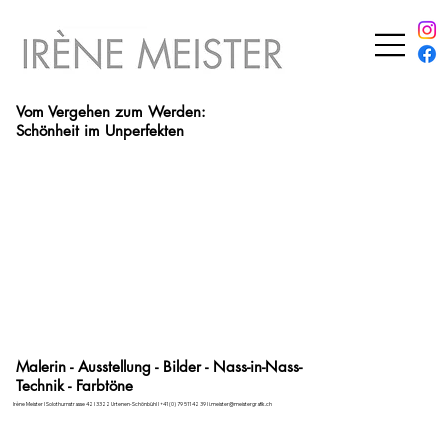
Vom Vergehen zum Werden:
Schönheit im Unperfekten
Malerin - Ausstellung - Bilder - Nass-in-Nass-
Technik - Farbtöne
Irène Meister I Solothurnstrasse 42 I 3322 Urtenen-Schönbühl I +41 (0) 79 511 42 39 I
i.meister@meistergrafik.ch