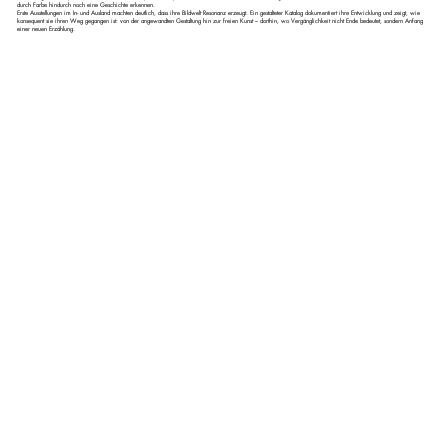
durch Farbe hindurch noch eine Geschichte erkennen.
Erste Ausstellungen im In- und Ausland machten deutlich, dass ihre Bildwelt Resonanz erzeugt. Ein gestalteter Katalog dokumentiert ihre Entwicklung und zeigt, wie
konsequent sie ihren Weg gegangen ist: von der angewandten Gestaltung hin zur freien Kunst – dorthin, wo Vergänglichkeit nicht Ende bedeutet, sondern Anfang
einer neuen Erzählung.