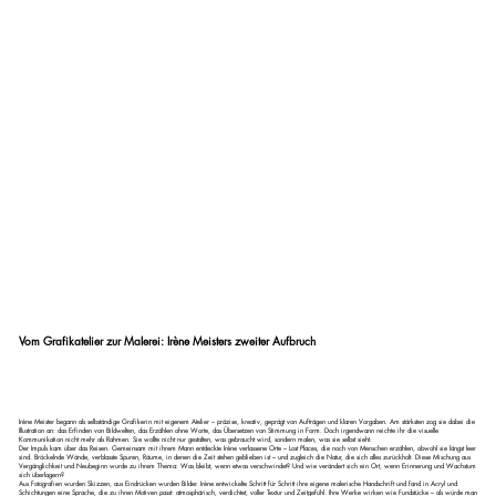
Vom Grafikatelier zur Malerei: Irène Meisters zweiter Aufbruch
Irène Meister begann als selbständige Grafikerin mit eigenem Atelier – präzise, kreativ, geprägt von Aufträgen und klaren Vorgaben. Am stärksten zog sie dabei die
Illustration an: das Erfinden von Bildwelten, das Erzählen ohne Worte, das Übersetzen von Stimmung in Form. Doch irgendwann reichte ihr die visuelle
Kommunikation nicht mehr als Rahmen. Sie wollte nicht nur gestalten, was gebraucht wird, sondern malen, was sie selbst sieht.
Der Impuls kam über das Reisen. Gemeinsam mit ihrem Mann entdeckte Irène verlassene Orte – Lost Places, die noch von Menschen erzählen, obwohl sie längst leer
sind. Bröckelnde Wände, verblasste Spuren, Räume, in denen die Zeit stehen geblieben ist – und zugleich die Natur, die sich alles zurückholt. Diese Mischung aus
Vergänglichkeit und Neubeginn wurde zu ihrem Thema: Was bleibt, wenn etwas verschwindet? Und wie verändert sich ein Ort, wenn Erinnerung und Wachstum
sich überlagern?
Aus Fotografien wurden Skizzen, aus Eindrücken wurden Bilder. Irène entwickelte Schritt für Schritt ihre eigene malerische Handschrift und fand in Acryl und
Schichtungen eine Sprache, die zu ihren Motiven passt: atmosphärisch, verdichtet, voller Textur und Zeitgefühl. Ihre Werke wirken wie Fundstücke – als würde man