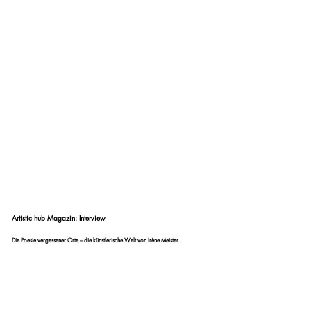
Artistic hub Magazin: Interview
Die Poesie vergessener Orte – die künstlerische Welt von Irène Meister