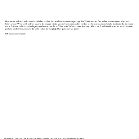
Irène Meister malt nicht einfach nur Landschaften, sondern das, was hinter ihnen verborgen liegt. Ihre Werke erzählen Geschichten von verlassenen Villen, von
Felsen, die der Wind formt, und von Mauern, die langsam wieder von der Natur zurückerobert werden. Es ist eine stille, melancholische Schönheit, die sie sichtbar
macht. Präzision und intuitive Leichtigkeit verschmelzen bei ihr zu Bildern voller Tiefe und zarter Stimmung. Schicht um Schicht lädt Irène uns ein, mit ihr in diese
poetische Welt einzutauchen und das sanfte Flüstern der Vergänglichkeit gemeinsam zu spüren.
PDF
deutsch
oder
englisch
Irène Meister I Solothurnstrasse 42 I 3322 Urtenen-Schönbühl I +41 (0) 79 511 42 39 I
i.meister@meistergrafik.ch