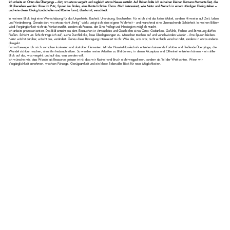
Ich arbeite an Orten des Übergangs – dort, wo etwas vergeht und zugleich etwas Neues entsteht. Auf Reisen halte ich mit einer kleinen Kamera Momente fest, die
oft übersehen werden: Risse im Putz, Spuren im Boden, eine Kante Licht im Chaos. Mich interessiert, wie Natur und Mensch in einem ständigen Dialog stehen –
und wie dieser Dialog Landschaften und Räume formt, überformt, verschiebt.
In meinem Blick liegt eine Wertschätzung für das Unperfekte. Rauheit, Unordnung, Bruchstellen: Für mich sind das keine Makel, sondern Hinweise auf Zeit, Leben
und Veränderung. Gerade dort, wo etwas nicht „fertig“ wirkt, zeigt sich eine eigene Wahrheit – und manchmal eine überraschende Schönheit. In meinen Bildern
wird Vergänglichkeit nicht als Verlust erzählt, sondern als Prozess, der Sinn freilegt und Neubeginn möglich macht.
Ich arbeite prozessorientiert. Das Bild entsteht aus dem Eintauchen in Atmosphäre und Geschichte eines Ortes: Gedanken, Gefühle, Farben und Stimmung dürfen
fließen. Schicht um Schicht trage ich auf, suche Durchblicke, lasse Überlagerungen zu. Menschen tauchen auf und verschwinden wieder – ihre Spuren bleiben.
Natur wächst darüber, wäscht aus, verändert. Genau diese Bewegung interessiert mich: Wie das, was war, nicht einfach verschwindet, sondern in etwas anderes
übergeht.
Formal bewege ich mich zwischen konkreten und abstrakten Elementen. Mit der Nass-in-Nass-Technik entstehen lasierende Farbtöne und fließende Übergänge, die
Wandel sichtbar machen, ohne ihn festzuschreiben. So werden meine Arbeiten zu Bildräumen, in denen Akzeptanz und Offenheit entstehen können – ein stiller
Blick auf das, was vergeht, und auf das, was werden will.
Ich wünsche mir, dass Wandel als Ressource gelesen wird: dass wir Rauheit und Bruch nicht wegpolieren, sondern als Teil der Welt achten. Wenn wir
Vergänglichkeit annehmen, wachsen Fürsorge, Genügsamkeit und ein klarer, liebevoller Blick für neue Möglichkeiten.